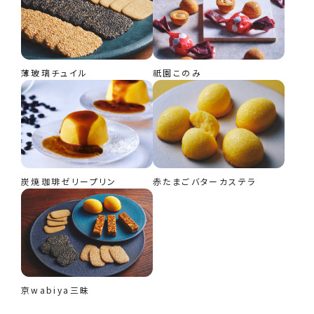
薄玻璃チュイル
祇園このみ
炭焼珈琲ゼリープリン
赤たまごバターカステラ
京wabiya三昧