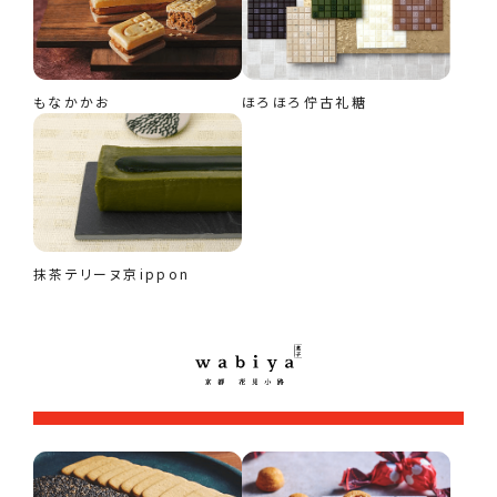
もなかかお
ほろほろ佇古礼糖
抹茶テリーヌ京ippon