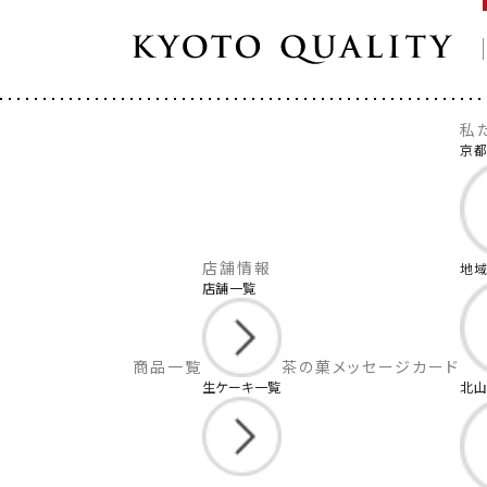
私
京都
HOME
>
MALEBRANCHE
>
法人（大口）利用
LARGE ORDER
法人（大口）利用 / オリジナルパッケージ
店舗情報
地
店舗一覧
商品一覧
茶の菓
メッセージカード
生ケーキ一覧
北