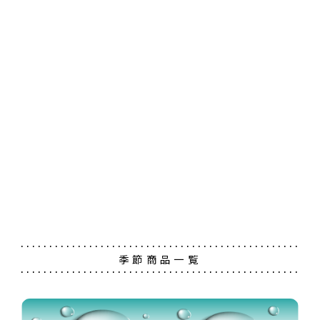
抹茶テリーヌ 京ippon
茶の菓うすやき 12枚入
薄玻璃チュイル 22枚入 季節の詰め合わせ（オレンジ＆
アーモンド）
京都北山倶楽部（夏）M
抹茶テリーヌ 京ippon
ナッツクッキー 祇園このみ 10個入 ※つなぎ団子パ
ッケージ
円（税込）
円（税込）
円（税込）
ほろほろ佇古礼糖 お濃茶
夏のお濃茶づくし
季節商品一覧
赤たまごバターカステラ「京たま妓」4個入