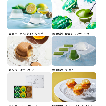
夏のお濃茶づくし
円（税込）
炭焼珈琲ゼリープリン 3個入
円（税込）
京都北山倶楽部（夏）L
円（税込）
【夏限定】 京檸檬はちみつゼリー
【夏限定】 お濃茶パンナコッタ
【夏限定】 水モンブラン
【夏限定】 涼・夏組
もなかかお 6個入
円（税込）
お濃茶パンナコッタ 3コ入
茶の菓うすやき 20枚入
薄玻璃チュイル 白ごま 5枚入
円（税込）
円（税込）