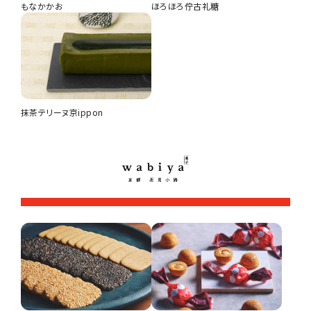
もなかかお
ほろほろ佇古礼糖
赤たまごバターカステラ「京たま妓」4個入
円（税込）
茶の菓 3枚入
円（税込）
抹茶テリーヌ京ippon