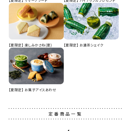
【夏限定】 サマーアソート
【夏限定】 パイナップルプレゼント
【夏限定】 楽しみかさね(夏)
【夏限定】 お濃茶シェイク
ほろほろ佇古礼糖 お濃茶
京都北山倶楽部（夏）S
円（税込）
ナッツクッキー 祇園このみ 10個入
茶の菓 8枚入
円（税込）
円（税込）
【夏限定】 お菓子アイスあわせ
定番商品一覧