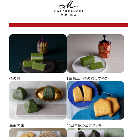
ミルク生茶の菓 5コ入
ナッツクッキー 祇園このみ 5個入
涼・夏組 M
円（税込）
円（税込）
茶の菓
【新商品】 茶の菓うすやき
北山本店シェフクッキー 京檸檬ミックス 15枚入
生茶の菓
北山本店シェフクッキー
薄玻璃チュイル 11枚入
茶の菓 12枚入
円（税込）