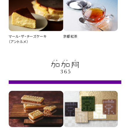
マール・ザ・チーズケーキ
京都紅茶
（アントルメ）
赤たまごバターカステラ「京たま妓」8個入
京都北山倶楽部（夏）L
円（税込）
円（税込）