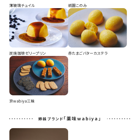
薄玻璃チュイル
祇園このみ
炭焼珈琲ゼリープリン
赤たまごバターカステラ
京wabiya三昧
「薬味wabiya」
姉妹ブランド