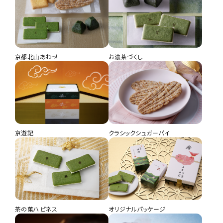
円（税込）
京都北山あわせ
お濃茶づくし
楽しみかさね（夏）
京遊記
クラシックシュガーパイ
薄玻璃チュイル 黒ごま 5枚入
茶の菓うすやき 8枚入
円（税込）
円（税込）
茶の菓ハピネス
オリジナルパッケージ