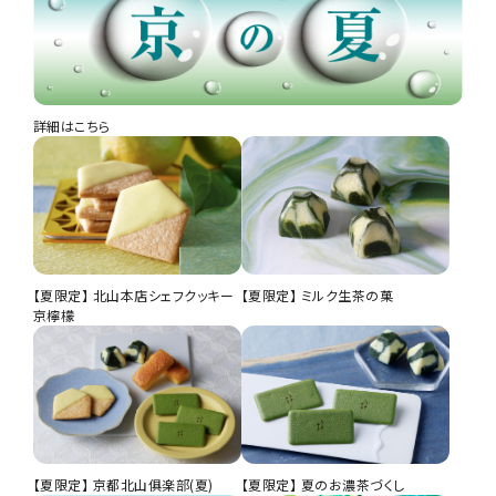
詳細はこちら
もなかかお 3個入
薄玻璃チュイル オレンジ＆アーモンド 5枚入
茶の菓 6枚入
円（税込）
円（税込）
円（税込）
京都北山倶楽部（夏）M
赤たまごバターカステラ「京たま妓」8個入
【夏限定】 北山本店シェフクッキー
【夏限定】 ミルク生茶の菓
京檸檬
ほろほろ佇古礼糖 黒豆きなこ
【夏限定】 京都北山俱楽部(夏)
【夏限定】 夏のお濃茶づくし