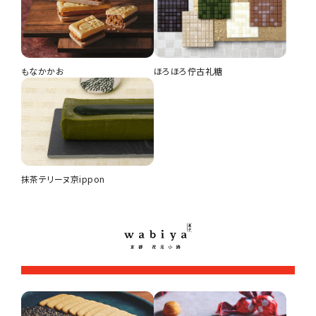
もなかかお
ほろほろ佇古礼糖
抹茶テリーヌ京ippon