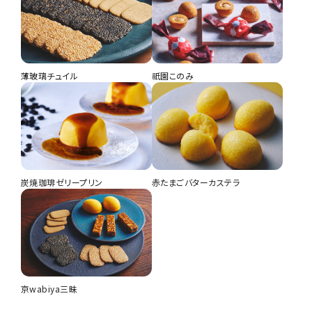
薄玻璃チュイル
祇園このみ
炭焼珈琲ゼリープリン
赤たまごバターカステラ
京wabiya三昧