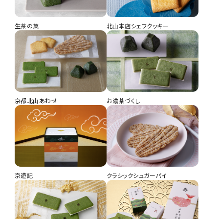
生茶の菓
北山本店シェフクッキー
京都北山あわせ
お濃茶づくし
京遊記
クラシックシュガーパイ