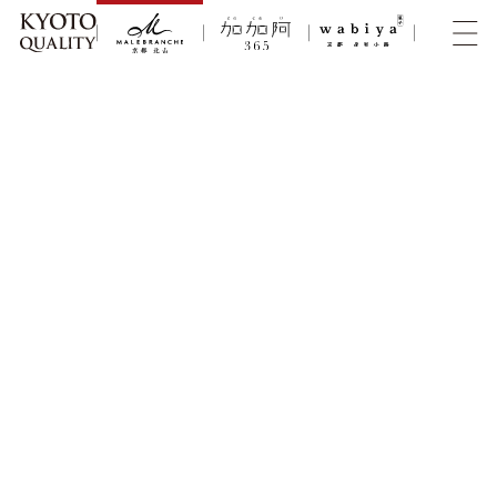
HOME
オンライン取扱い
MALEBRANCHE
京の夏
季節限定商品
京都北山倶楽部（夏）
京都北山倶楽部
（夏）M
京都北山倶楽部（夏）M
新登場の「茶の菓 うすやき」や「北山本店シェフクッキー 京檸
檬」、「ミルク生茶の菓」など夏の限定商品を含んだ、味わいも食
感もさまざまな多彩なおいしさをお楽しみいただけるカジュアル
なギフトボックスです。