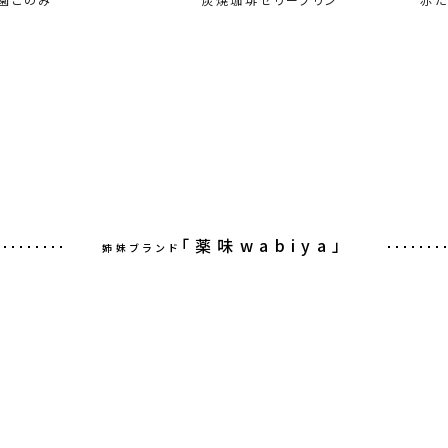
「薬味wabiya」
姉妹ブランド