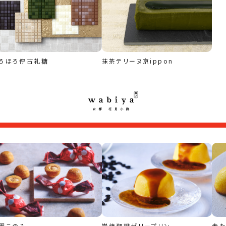
ろほろ佇古礼糖
抹茶テリーヌ京ippon
園このみ
炭焼珈琲ゼリープリン
赤た