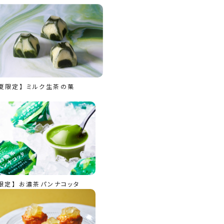
夏限定】 ミルク生茶の菓
限定】 お濃茶パンナコッタ