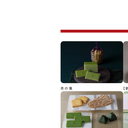
茶の菓
【