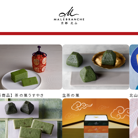
新商品】 茶の菓うすやき
生茶の菓
北山