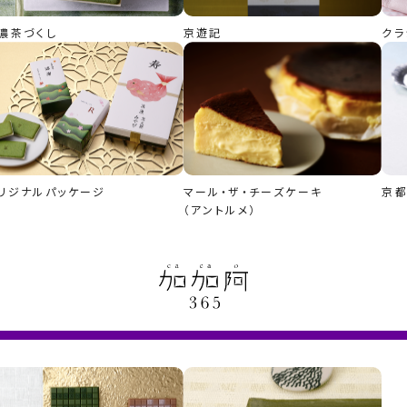
濃茶づくし
京遊記
クラ
リジナルパッケージ
マール・ザ・チーズケーキ
京
（アントルメ）