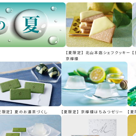
【夏限定】 北山本店シェフクッキー
【
京檸檬
夏限定】 夏のお濃茶づくし
【夏限定】 京檸檬はちみつゼリー
【夏