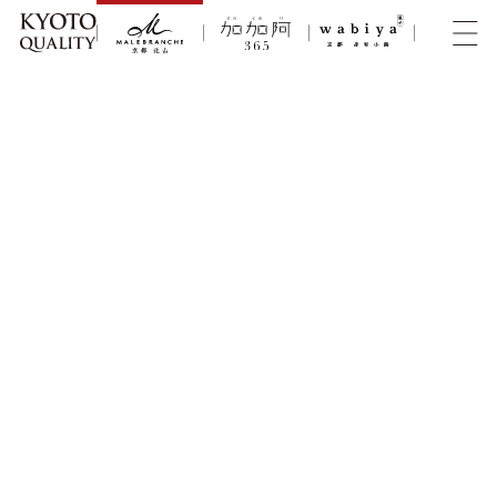
HOME
オンライン取扱い
MALEBRANCHE
焼菓子
茶の菓 うすやき
茶の菓うすやき 8枚入
茶の菓うすやき 8枚入
お濃茶の甘みと苦味、そしてじんわりと広がるうま味。お濃茶のお