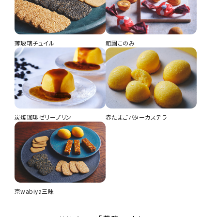
薄玻璃チュイル
祇園このみ
炭焼珈琲ゼリープリン
赤たまごバターカステラ
京wabiya三昧